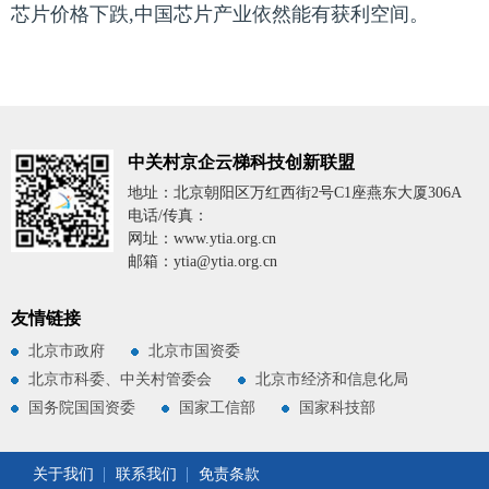
芯片价格下跌,中国芯片产业依然能有获利空间。
中关村京企云梯科技创新联盟
地址：北京朝阳区万红西街2号C1座燕东大厦306A
电话/传真：
网址：www.ytia.org.cn
邮箱：ytia@ytia.org.cn
友情链接
北京市政府
北京市国资委
北京市科委、中关村管委会
北京市经济和信息化局
国务院国国资委
国家工信部
国家科技部
关于我们
联系我们
免责条款