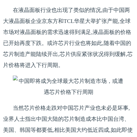
在液晶面板行业也出现了类似的情况,由于中国两
大液晶面板企业京东方和TCL华星大举扩张产能,全球
市场对液晶面板的需求迅速得到满足,液晶面板的价格
已开始再度下跌。或许芯片行业也将如此,随着中国的
芯片制造产能陆续开出,芯片供应紧张状况得到缓解,芯
片价格将进入下行周期。
当然芯片价格走跌对中国芯片产业也未必是坏事,
业界人士指出中国大陆的芯片制造成本比中国台湾、
美国、韩国等都要低,相比美国大约低近四成,如此即使