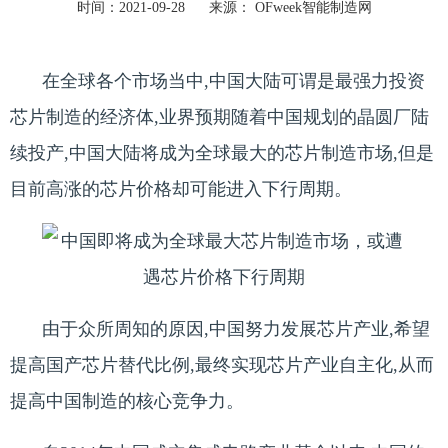
时间：
2021-09-28
来源：
OFweek智能制造网
在全球各个市场当中,中国大陆可谓是最强力投资
芯片制造的经济体,业界预期随着中国规划的晶圆厂陆
续投产,中国大陆将成为全球最大的芯片制造市场,但是
目前高涨的芯片价格却可能进入下行周期。
由于众所周知的原因,中国努力发展芯片产业,希望
提高国产芯片替代比例,最终实现芯片产业自主化,从而
提高中国制造的核心竞争力。