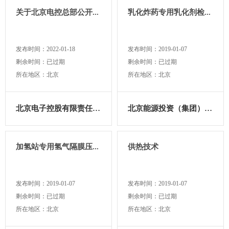
关于北京电控总部公开...
乳化炸药专用乳化剂检...
现代农业
食品加工
贵州
海南
云南
青海
建筑地产
先进制造
陕西
广西
西藏
宁夏
发布时间：2022-01-18
发布时间：2019-01-07
仪器仪表
集成电路
新疆
内蒙古
澳门
剩余时间：已过期
剩余时间：已过期
智能装备
人工智能
香港
北京
所在地区：北京
所在地区：北京
新能源智能汽车
新材料
北京电子控股有限责任公司
北京能源投资（集团）有限...
加氢站专用氢气隔膜压...
供热技术
发布时间：2019-01-07
发布时间：2019-01-07
剩余时间：已过期
剩余时间：已过期
所在地区：北京
所在地区：北京