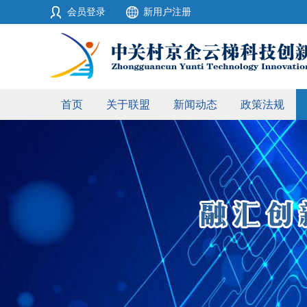
会员登录
新用户注册
首页
关于联盟
新闻动态
政策法规