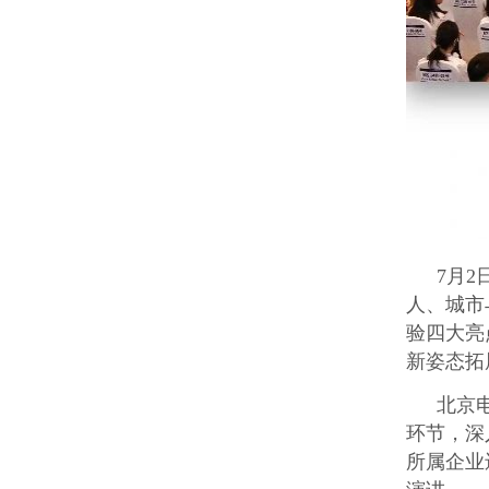
7月
人、城市
验四大亮
新姿态拓
北京
环节，深
所属企业