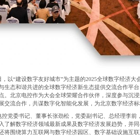
2日，以“建设数字友好城市”为主题的2025全球数字经
与生态和谐共进的全球数字经济新生态提供交流合作平台
点。北京电控作为大会全球荣耀合作伙伴，深度参与沉浸
展交流合作，共谋数字化智能化发展，为北京数字经济标
电控党委书记、董事长张劲松，党委副书记、总经理李前
入了解数字经济领域最新成果及数字经济发展趋势，并同
还将围绕算力互联网与数字经济园区、数字基础设施互联