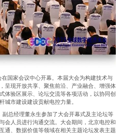
济大会在国家会议中心开幕。本届大会为构建技术与
，呈现开放共享、聚焦前沿、产业融合、增强体
式体验区展示、论坛交流等各项活动，以协同创
杆城市建设建设贡献电控力量。
，副总经理董永生参加了大会开幕式及主论坛等
与会人员进行沟通交流。大会期间，北京电控和
互通、数据价值等领域在相关主题论坛发表主题