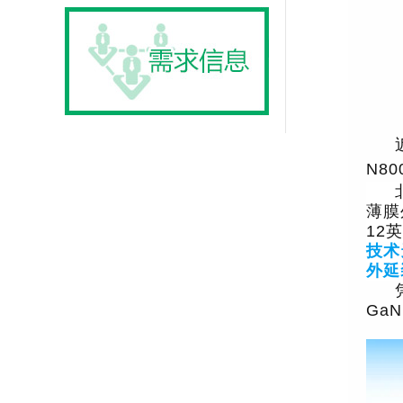
N80
薄膜
12
技术
外延
Ga