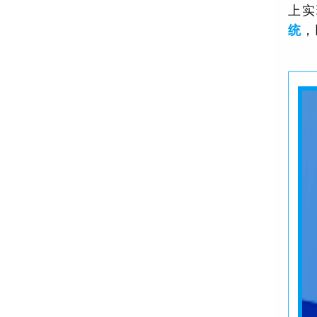
上实
统
，