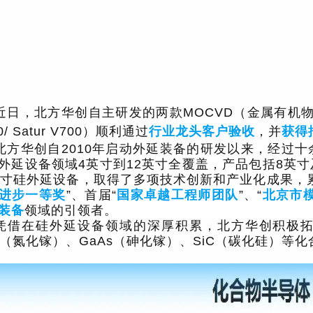
近日，北方华创自主研发的两款MOCVD（金属有机物
0/ Satur V700）顺利通过
行业龙头客户验收
，并
获得
北方华创自2010年启动外延装备的研发以来，经过
外延设备领域4英寸到12英寸全覆盖，产品包括8英
英寸硅外延设备，取得了多项技术创新和产业化成果，
进步一等奖
”
、首届“
国家卓越工程师团队
”
、“
北京市
装备
领域的引领者。
凭借在硅外延设备领域的深厚积累，北方华创积极
N（
氮化镓
）、GaAs（砷化镓）、SiC（碳化硅）等