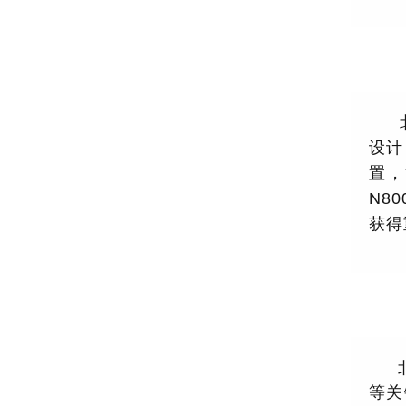
设计
置，
N8
获得
等关