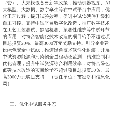
（套）、大规模设备更新等政策，推动机器视觉、AI
大模型、大数据、数字孪生等在中试平台中应用，优
化工艺过程，提升试验效率，促进中试软硬件升级和
自主可控。支持中试平台数字化改造，推广数字技术
在工艺工装测试、缺陷检测、预测性维护等中试环节
的应用，对符合智能化技术改造的项目给予不超过项
目总投资20%、最高3000万元奖励支持。引导企业建
设绿色安全中试线，推进绿色技术软件化封装，开展
中试资源能源和污染物全过程动态监测、精准控制和
优化管理，提升中试资源综合利用效率，对符合绿色
低碳技术改造的项目给予不超过项目总投资30％、最
高3000万元奖励支持。（责任单位：市经济和信息化
局）
三、优化中试服务生态