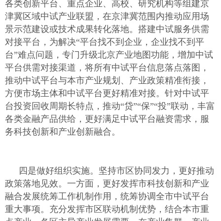
各类创新平台、重点企业、高校、研究机构等组建京
津冀区域中试产业联盟，在京津冀范围内推动应用场
景示范建设或技术成果转化落地。搭建中试服务供需
对接平台，为解决“平台找不到企业，企业找不到平
台”难点问题，专门升级北京产业地图功能，增加中试
平台供需对接渠道，将所有中试平台信息落点落图，
推动中试平台与本市产业规划、产业政策精准衔接，
方便市场主体和中试平台更好精准对接。针对中试平
台投资回收周期长特点，推动“贷”“保”“投”联动，丰富
各类金融产品供给，更好满足中试平台融资需求，服
务科技创新和产业创新融合。
四是做好组织实施。坚持市区协同发力，更好推动
政策落地见效。一方面，更好发挥市科技创新和产业
融合发展统筹工作机制作用，统筹协调全市中试平台
重大事项。充分发挥市区联动机制优势，结合本市重