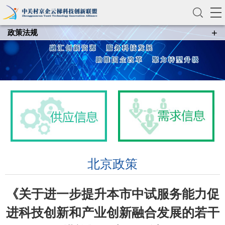
+
政策法规
国家政策
北京政策
科委、中关村政策
北京政策
《关于进一步提升本市中试服务能力促
进科技创新和产业创新融合发展的若干