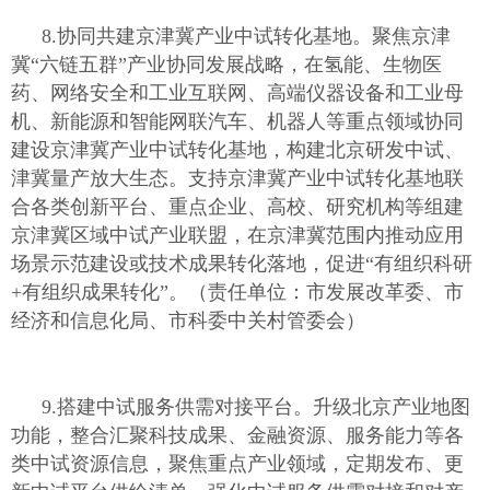
8.协同共建京津冀产业中试转化基地。聚焦京津
冀“六链五群”产业协同发展战略，在氢能、生物医
药、网络安全和工业互联网、高端仪器设备和工业母
机、新能源和智能网联汽车、机器人等重点领域协同
建设京津冀产业中试转化基地，构建北京研发中试、
津冀量产放大生态。支持京津冀产业中试转化基地联
合各类创新平台、重点企业、高校、研究机构等组建
京津冀区域中试产业联盟，在京津冀范围内推动应用
场景示范建设或技术成果转化落地，促进“有组织科研
+有组织成果转化”。（责任单位：市发展改革委、市
经济和信息化局、市科委中关村管委会）
9.搭建中试服务供需对接平台。升级北京产业地图
功能，整合汇聚科技成果、金融资源、服务能力等各
类中试资源信息，聚焦重点产业领域，定期发布、更