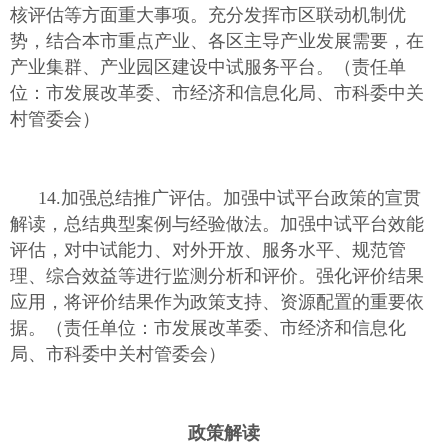
核评估等方面重大事项。充分发挥市区联动机制优
势，结合本市重点产业、各区主导产业发展需要，在
产业集群、产业园区建设中试服务平台。（责任单
位：市发展改革委、市经济和信息化局、市科委中关
村管委会）
14.加强总结推广评估。加强中试平台政策的宣贯
解读，总结典型案例与经验做法。加强中试平台效能
评估，对中试能力、对外开放、服务水平、规范管
理、综合效益等进行监测分析和评价。强化评价结果
应用，将评价结果作为政策支持、资源配置的重要依
据。（责任单位：市发展改革委、市经济和信息化
局、市科委中关村管委会）
政策解读