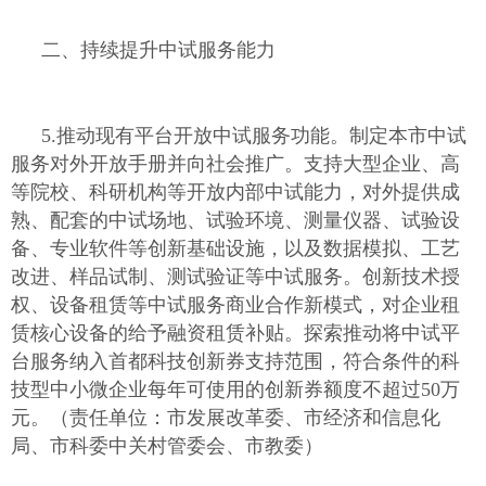
二、持续提升中试服务能力
5.推动现有平台开放中试服务功能。制定本市中试
服务对外开放手册并向社会推广。支持大型企业、高
等院校、科研机构等开放内部中试能力，对外提供成
熟、配套的中试场地、试验环境、测量仪器、试验设
备、专业软件等创新基础设施，以及数据模拟、工艺
改进、样品试制、测试验证等中试服务。创新技术授
权、设备租赁等中试服务商业合作新模式，对企业租
赁核心设备的给予融资租赁补贴。探索推动将中试平
台服务纳入首都科技创新券支持范围，符合条件的科
技型中小微企业每年可使用的创新券额度不超过50万
元。（责任单位：市发展改革委、市经济和信息化
局、市科委中关村管委会、市教委）