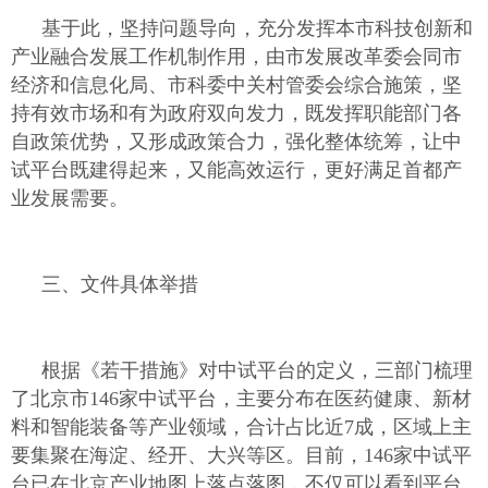
基于此，坚持问题导向，充分发挥本市科技创新和
产业融合发展工作机制作用，由市发展改革委会同市
经济和信息化局、市科委中关村管委会综合施策，坚
持有效市场和有为政府双向发力，既发挥职能部门各
自政策优势，又形成政策合力，强化整体统筹，让中
试平台既建得起来，又能高效运行，更好满足首都产
业发展需要。
三、文件具体举措
根据《若干措施》对中试平台的定义，三部门梳理
了北京市146家中试平台，主要分布在医药健康、新材
料和智能装备等产业领域，合计占比近7成，区域上主
要集聚在海淀、经开、大兴等区。目前，146家中试平
台已在北京产业地图上落点落图，不仅可以看到平台