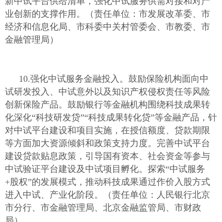
新中试平台供给清单，强化中试服务供需对接和对产
业创新的支撑作用。（责任单位：市发展改革委、市
经济和信息化局、市科委中关村管委会、市教委、市
金融管理局）
10.强化中试服务金融投入。鼓励保险机构面向中
试研发投入、中试意外以及知识产权侵权责任等风险
创新保险产品。鼓励银行等金融机构围绕科技成果转
化深化“科技研发贷”“科技成果转化贷”等金融产品，针
对中试平台建设和项目实施，在授信额度、贷款期限
等方面加大资源倾斜和政策支持力度。完善中试平台
建设贷款贴息政策，引导国有资本、社会资金等参与
中试验证平台建设及中试项目孵化。探索“中试服务
+股权”的发展模式，推动科技成果通过作价入股方式
进入中试、产业化阶段。（责任单位：人民银行北京
市分行、市金融管理局、北京金融监管局、市财政
局）