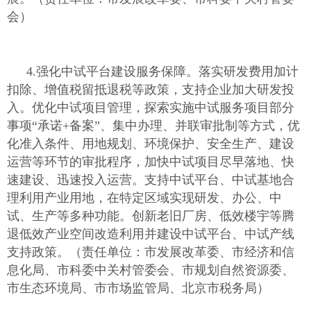
会）
4.强化中试平台建设服务保障。落实研发费用加计
扣除、增值税留抵退税等政策，支持企业加大研发投
入。优化中试项目管理，探索实施中试服务项目部分
事项“承诺+备案”、集中办理、并联审批制等方式，优
化准入条件、用地规划、环境保护、安全生产、建设
运营等环节的审批程序，加快中试项目尽早落地、快
速建设、迅速投入运营。支持中试平台、中试基地合
理利用产业用地，在特定区域实现研发、办公、中
试、生产等多种功能。创新老旧厂房、低效楼宇等腾
退低效产业空间改造利用并建设中试平台、中试产线
支持政策。（责任单位：市发展改革委、市经济和信
息化局、市科委中关村管委会、市规划自然资源委、
市生态环境局、市市场监管局、北京市税务局）